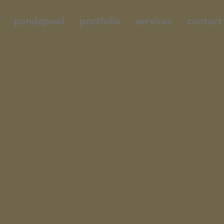
pandapool
portfolio
services
contact
AGB
Allgemeine Geschäftsbedingungen
Stand 11.10.2021
Diese Allgemeinen Geschäftsbedingu
Sie gelten als vereinbart, wenn ihne
1.1 Diese Allgemeinen Geschäftsbedi